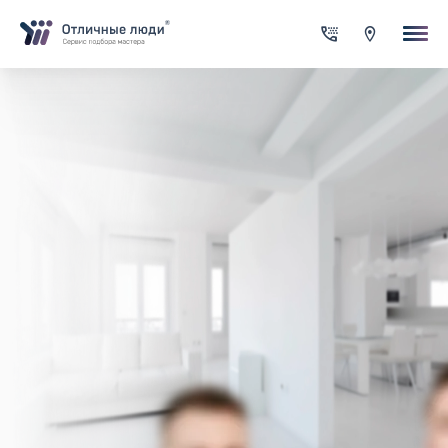
Ваша заявка
За каждый оформленный заказ вы получаете Cash-back на сво
счет
Итого:
0.00
руб.
Указанная сумма не является публичной офертой и может
меняться в зависимости от сложности работы
Контактная информация
Имя*
Город*
Адрес*
Телефон*
Опишите задачу