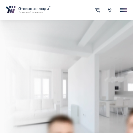
Ваша заявка
За каждый оформленный заказ вы получаете Cash-back на сво
счет
Итого:
0.00
руб.
Указанная сумма не является публичной офертой и может
меняться в зависимости от сложности работы
Контактная информация
Имя*
Город*
Адрес*
Телефон*
Опишите задачу